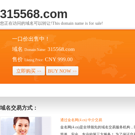
315568.com
您正在访问的域名可以转让!This domain name is for sale!
一口价出售中！
域名
315568.com
Domain Name:
售价
CNY 999.00
Listing Price:
立即购买
BUY NOW
>>
>>
域名交易方式：
通过金名网(4.cn) 中介交易
金名网(4.cn)是全球领先的域名交易服务机
简单、安全、专业的第三方服务！ 为了保证交