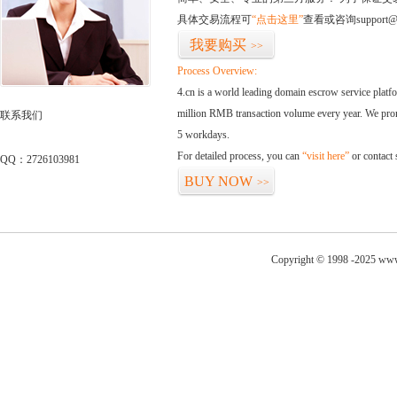
具体交易流程可
“点击这里”
查看或咨询support@
我要购买
>>
Process Overview:
4.cn is a world leading domain escrow service plat
million RMB transaction volume every year. We promi
联系我们
5 workdays.
For detailed process, you can
“visit here”
or contact
QQ：2726103981
BUY NOW
>>
Copyright © 1998 -2025 www